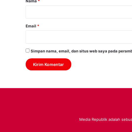
Nama
*
*
Email
*
Simpan nama, email, dan situs web saya pada peramb
Media Republik adalah sebuah