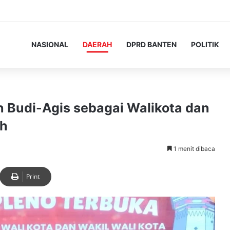
NASIONAL
DAERAH
DPRD BANTEN
POLITIK
 Budi-Agis sebagai Walikota dan
ih
1 menit dibaca
Print