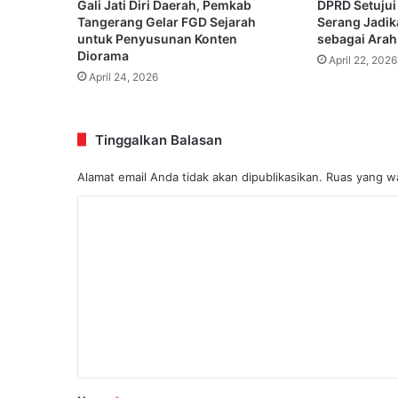
Gali Jati Diri Daerah, Pemkab
DPRD Setujui
Tangerang Gelar FGD Sejarah
Serang Jadi
untuk Penyusunan Konten
sebagai Arah
Diorama
April 22, 2026
April 24, 2026
Tinggalkan Balasan
Alamat email Anda tidak akan dipublikasikan.
Ruas yang wa
K
o
m
e
n
t
a
r