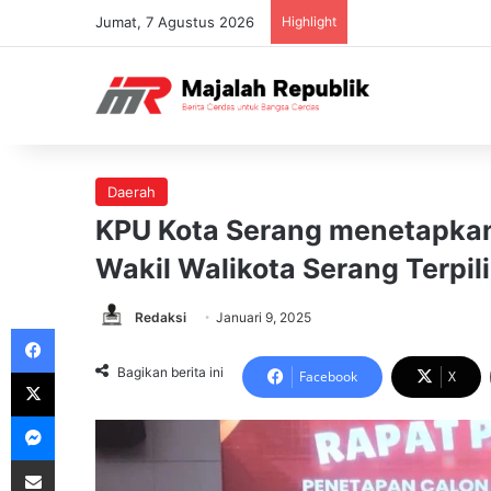
Jumat, 7 Agustus 2026
Highlight
Daerah
KPU Kota Serang menetapkan
Wakil Walikota Serang Terpil
Redaksi
Januari 9, 2025
Facebook
X
Bagikan berita ini
Facebook
X
Messenger
Share via Email