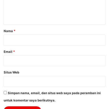
e
n
t
a
r
Nama
*
*
Email
*
Situs Web
Simpan nama, email, dan situs web saya pada peramban ini
untuk komentar saya berikutnya.