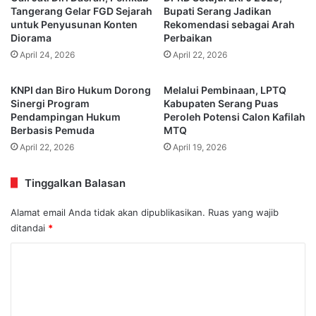
Tangerang Gelar FGD Sejarah
Bupati Serang Jadikan
untuk Penyusunan Konten
Rekomendasi sebagai Arah
Diorama
Perbaikan
April 24, 2026
April 22, 2026
KNPI dan Biro Hukum Dorong
Melalui Pembinaan, LPTQ
Sinergi Program
Kabupaten Serang Puas
Pendampingan Hukum
Peroleh Potensi Calon Kafilah
Berbasis Pemuda
MTQ
April 22, 2026
April 19, 2026
Tinggalkan Balasan
Alamat email Anda tidak akan dipublikasikan.
Ruas yang wajib
ditandai
*
K
o
m