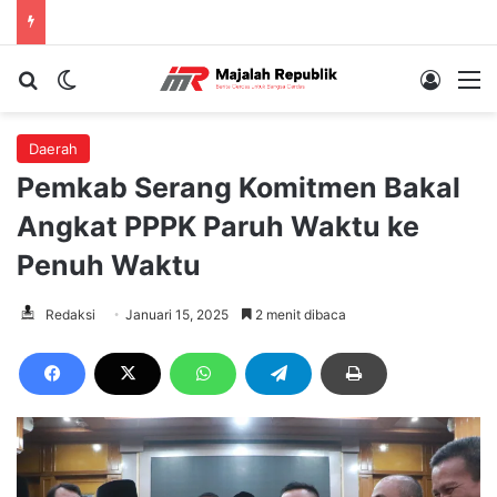
Cari berita...
Switch skin
Log In
M
Daerah
Pemkab Serang Komitmen Bakal
Angkat PPPK Paruh Waktu ke
Penuh Waktu
Redaksi
Januari 15, 2025
2 menit dibaca