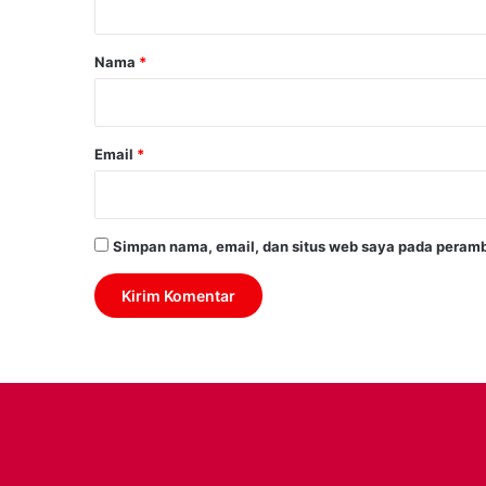
a
r
Nama
*
*
Email
*
Simpan nama, email, dan situs web saya pada peramb