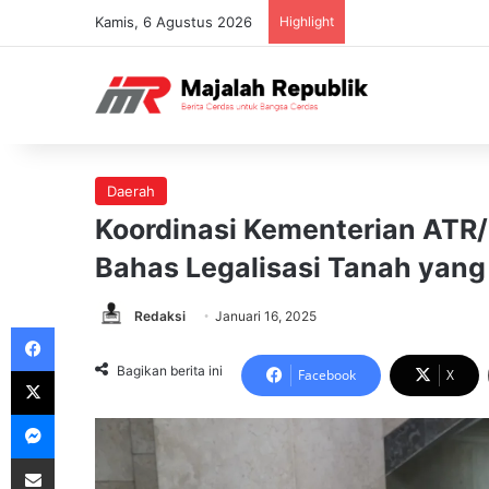
Kamis, 6 Agustus 2026
Highlight
Daerah
Koordinasi Kementerian ATR
Bahas Legalisasi Tanah yan
Redaksi
Januari 16, 2025
Facebook
X
Bagikan berita ini
Facebook
X
Messenger
Share via Email