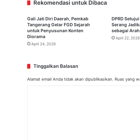
Rekomendasi untuk Dibaca
Gali Jati Diri Daerah, Pemkab
DPRD Setujui
Tangerang Gelar FGD Sejarah
Serang Jadi
untuk Penyusunan Konten
sebagai Arah
Diorama
April 22, 2026
April 24, 2026
Tinggalkan Balasan
Alamat email Anda tidak akan dipublikasikan.
Ruas yang wa
K
o
m
e
n
t