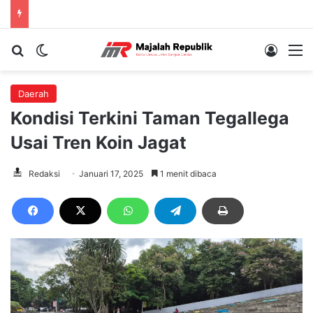
Cari berita...
Switch skin
Log In
M
Daerah
Kondisi Terkini Taman Tegallega
Usai Tren Koin Jagat
Redaksi
Januari 17, 2025
1 menit dibaca