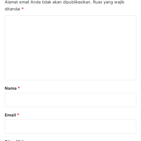
Alamat email Anda tidak akan dipublikasikan.
Ruas yang wajib
ditandai
*
K
o
m
e
n
t
a
r
Nama
*
*
Email
*