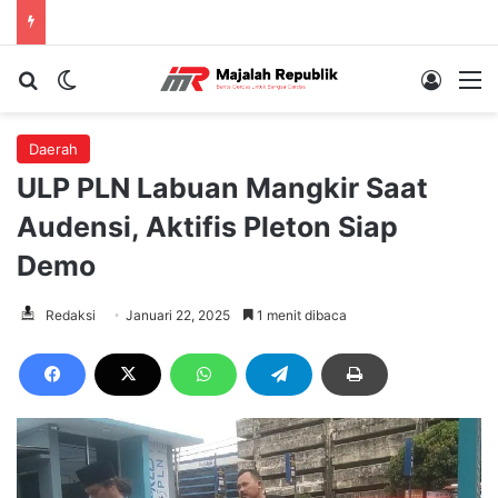
Cari berita...
Switch skin
Log In
M
Daerah
ULP PLN Labuan Mangkir Saat
Audensi, Aktifis Pleton Siap
Demo
Redaksi
Januari 22, 2025
1 menit dibaca