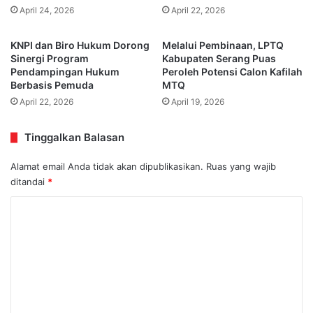
April 24, 2026
April 22, 2026
KNPI dan Biro Hukum Dorong
Melalui Pembinaan, LPTQ
Sinergi Program
Kabupaten Serang Puas
Pendampingan Hukum
Peroleh Potensi Calon Kafilah
Berbasis Pemuda
MTQ
April 22, 2026
April 19, 2026
Tinggalkan Balasan
Alamat email Anda tidak akan dipublikasikan.
Ruas yang wajib
ditandai
*
K
o
m
e
n
t