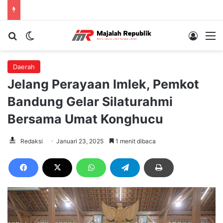
Cari berita...
Switch skin
Log In
M
Daerah
Jelang Perayaan Imlek, Pemkot
Bandung Gelar Silaturahmi
Bersama Umat Konghucu
Redaksi
Januari 23, 2025
1 menit dibaca