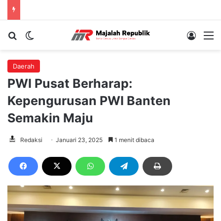
Cari berita...
Switch skin
Log In
M
Daerah
PWI Pusat Berharap:
Kepengurusan PWI Banten
Semakin Maju
Redaksi
Januari 23, 2025
1 menit dibaca