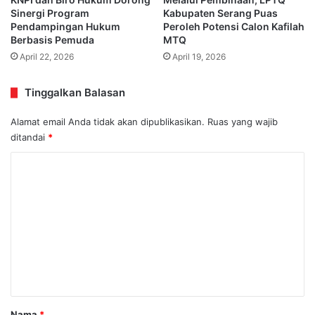
Sinergi Program
Kabupaten Serang Puas
Pendampingan Hukum
Peroleh Potensi Calon Kafilah
Berbasis Pemuda
MTQ
April 22, 2026
April 19, 2026
Tinggalkan Balasan
Alamat email Anda tidak akan dipublikasikan.
Ruas yang wajib
ditandai
*
K
o
m
e
n
t
a
r
Nama
*