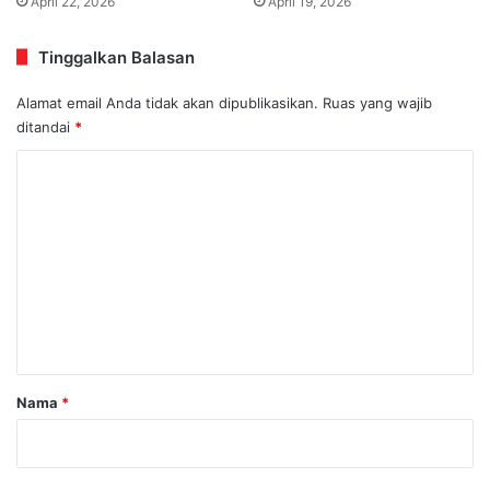
April 22, 2026
April 19, 2026
Tinggalkan Balasan
Alamat email Anda tidak akan dipublikasikan.
Ruas yang wajib
ditandai
*
K
o
m
e
n
t
a
r
Nama
*
*