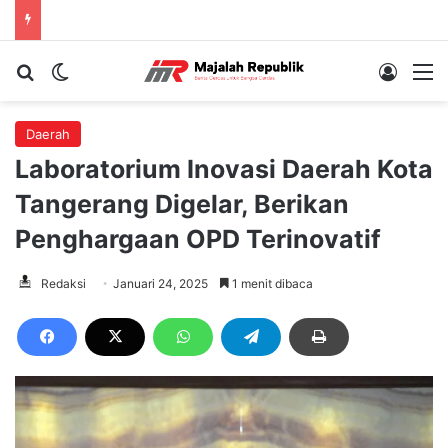
Cari berita...
Switch skin
Log In
M
Daerah
Laboratorium Inovasi Daerah Kota
Tangerang Digelar, Berikan
Penghargaan OPD Terinovatif
Redaksi
Januari 24, 2025
1 menit dibaca