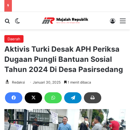
Cari berita...
Switch skin
Log In
M
Daerah
Aktivis Turki Desak APH Periksa
Dugaan Pungli Bantuan Sosial
Tahun 2024 Di Desa Pasirsedang
Redaksi
Januari 30, 2025
1 menit dibaca