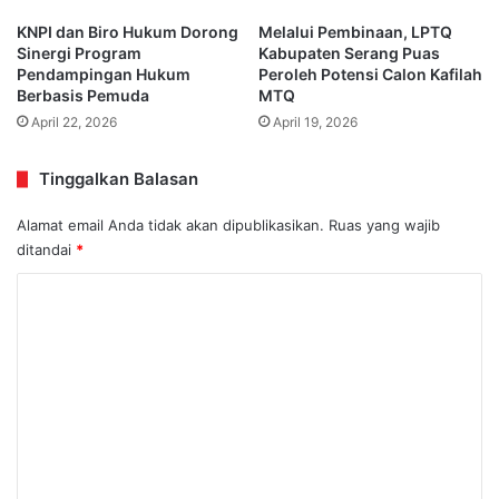
KNPI dan Biro Hukum Dorong
Melalui Pembinaan, LPTQ
Sinergi Program
Kabupaten Serang Puas
Pendampingan Hukum
Peroleh Potensi Calon Kafilah
Berbasis Pemuda
MTQ
April 22, 2026
April 19, 2026
Tinggalkan Balasan
Alamat email Anda tidak akan dipublikasikan.
Ruas yang wajib
ditandai
*
K
o
m
e
n
t
a