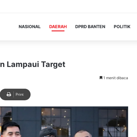
NASIONAL
DAERAH
DPRD BANTEN
POLITIK
un Lampaui Target
1 menit dibaca
Print