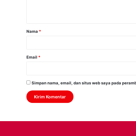
n
t
a
r
Nama
*
*
Email
*
Simpan nama, email, dan situs web saya pada peramb