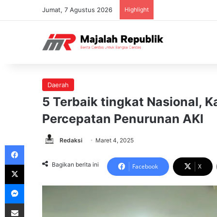
Jumat, 7 Agustus 2026
Highlight
Daerah
5 Terbaik tingkat Nasional, K
Percepatan Penurunan AKI
Redaksi
Maret 4, 2025
Facebook
X
Bagikan berita ini
Facebook
X
Messenger
Share via Email