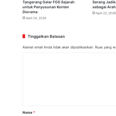
Tangerang Gelar FGD Sejarah
Serang Jadi
untuk Penyusunan Konten
sebagai Arah
Diorama
April 22, 2026
April 24, 2026
Tinggalkan Balasan
Alamat email Anda tidak akan dipublikasikan.
Ruas yang wa
K
o
m
e
n
t
a
r
Nama
*