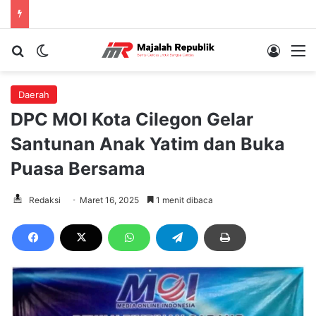
Cari berita...
Switch skin
Log In
M
Daerah
DPC MOI Kota Cilegon Gelar
Santunan Anak Yatim dan Buka
Puasa Bersama
Redaksi
Maret 16, 2025
1 menit dibaca