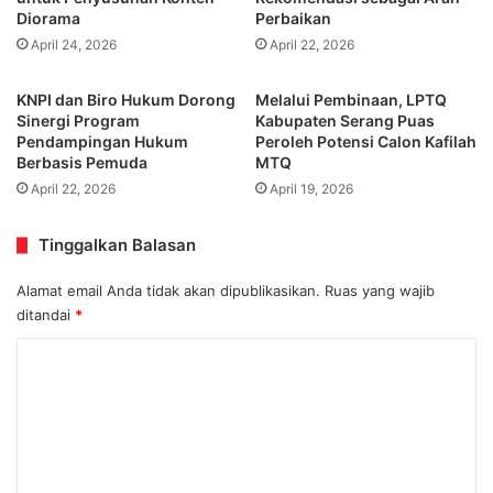
Diorama
Perbaikan
April 24, 2026
April 22, 2026
KNPI dan Biro Hukum Dorong
Melalui Pembinaan, LPTQ
Sinergi Program
Kabupaten Serang Puas
Pendampingan Hukum
Peroleh Potensi Calon Kafilah
Berbasis Pemuda
MTQ
April 22, 2026
April 19, 2026
Tinggalkan Balasan
Alamat email Anda tidak akan dipublikasikan.
Ruas yang wajib
ditandai
*
K
o
m
e
n