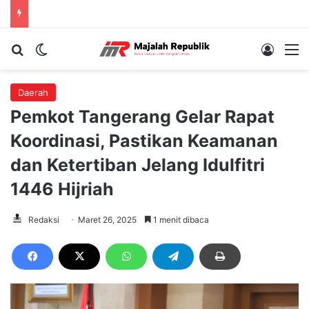
Cari berita...
Switch skin
Log In
M
Daerah
Pemkot Tangerang Gelar Rapat
Koordinasi, Pastikan Keamanan
dan Ketertiban Jelang Idulfitri
1446 Hijriah
Redaksi
Maret 26, 2025
1 menit dibaca