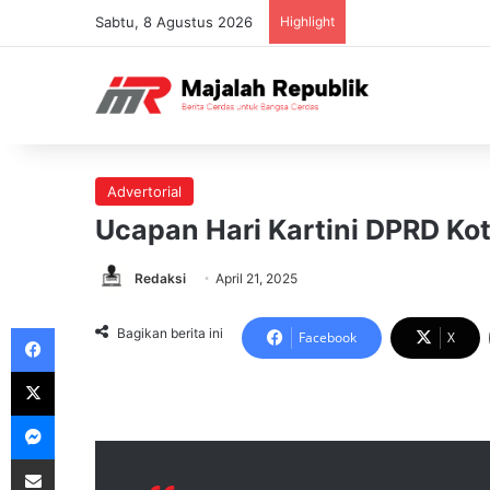
Sabtu, 8 Agustus 2026
Highlight
Advertorial
Ucapan Hari Kartini DPRD Ko
Redaksi
April 21, 2025
Facebook
Bagikan berita ini
Facebook
X
X
Messenger
Share via Email