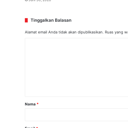
Tinggalkan Balasan
Alamat email Anda tidak akan dipublikasikan.
Ruas yang wa
K
o
m
e
n
t
a
r
Nama
*
*