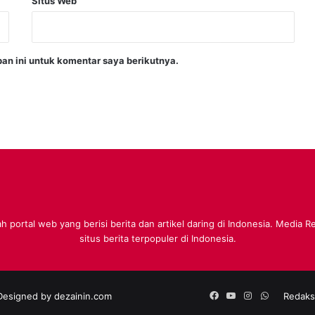
Situs Web
an ini untuk komentar saya berikutnya.
 portal web yang berisi berita dan artikel daring di Indonesia. Media 
situs berita terpopuler di Indonesia.
Facebook
YouTube
Instagram
WhatsApp
 Designed by
dezainin.com
Redaks