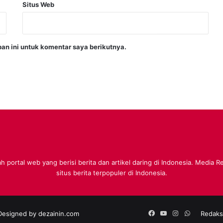
Situs Web
an ini untuk komentar saya berikutnya.
 portal web yang berisi berita dan artikel daring di Indonesia. Media 
situs berita terpopuler di Indonesia.
Facebook
YouTube
Instagram
WhatsApp
 Designed by
dezainin.com
Redaks