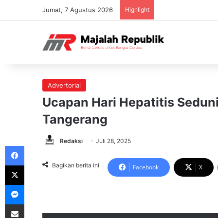
Jumat, 7 Agustus 2026
Highlight
Advertorial
Ucapan Hari Hepatitis Sedu
Tangerang
Redaksi
Juli 28, 2025
Facebook
X
Bagikan berita ini
Facebook
X
Messenger
Share via Email