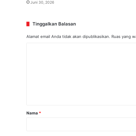
Juni 30, 2026
Tinggalkan Balasan
Alamat email Anda tidak akan dipublikasikan.
Ruas yang wa
K
o
m
e
n
t
a
r
Nama
*
*