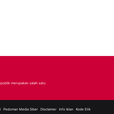
Republik merupakan salah satu
i
Pedoman Media Siber
Disclaimer
Info Iklan
Kode Etik