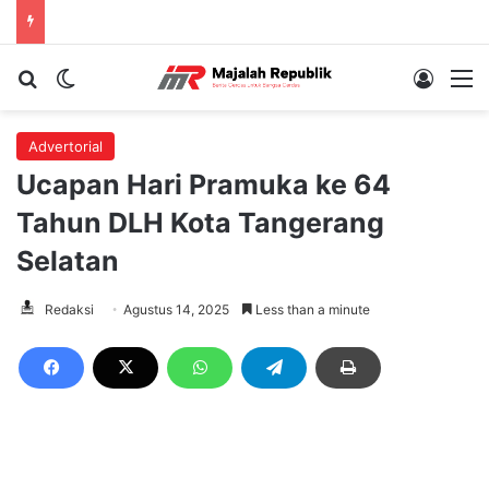
Cari berita...
Switch skin
Log In
M
Advertorial
Ucapan Hari Pramuka ke 64
Tahun DLH Kota Tangerang
Selatan
Redaksi
Agustus 14, 2025
Less than a minute