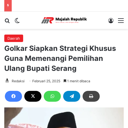
Cari berita...
Switch skin
Log In
M
Daerah
Golkar Siapkan Strategi Khusus
Guna Memenangi Pemilihan
Ulang Bupati Serang
Redaksi
Februari 25, 2025
1 menit dibaca