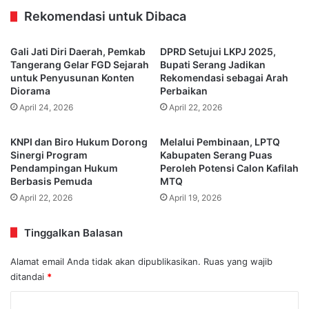
Rekomendasi untuk Dibaca
Gali Jati Diri Daerah, Pemkab
DPRD Setujui LKPJ 2025,
Tangerang Gelar FGD Sejarah
Bupati Serang Jadikan
untuk Penyusunan Konten
Rekomendasi sebagai Arah
Diorama
Perbaikan
April 24, 2026
April 22, 2026
KNPI dan Biro Hukum Dorong
Melalui Pembinaan, LPTQ
Sinergi Program
Kabupaten Serang Puas
Pendampingan Hukum
Peroleh Potensi Calon Kafilah
Berbasis Pemuda
MTQ
April 22, 2026
April 19, 2026
Tinggalkan Balasan
Alamat email Anda tidak akan dipublikasikan.
Ruas yang wajib
ditandai
*
K