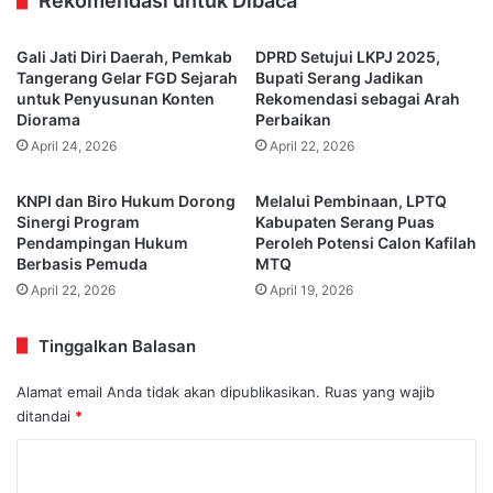
Rekomendasi untuk Dibaca
Gali Jati Diri Daerah, Pemkab
DPRD Setujui LKPJ 2025,
Tangerang Gelar FGD Sejarah
Bupati Serang Jadikan
untuk Penyusunan Konten
Rekomendasi sebagai Arah
Diorama
Perbaikan
April 24, 2026
April 22, 2026
KNPI dan Biro Hukum Dorong
Melalui Pembinaan, LPTQ
Sinergi Program
Kabupaten Serang Puas
Pendampingan Hukum
Peroleh Potensi Calon Kafilah
Berbasis Pemuda
MTQ
April 22, 2026
April 19, 2026
Tinggalkan Balasan
Alamat email Anda tidak akan dipublikasikan.
Ruas yang wajib
ditandai
*
K
o