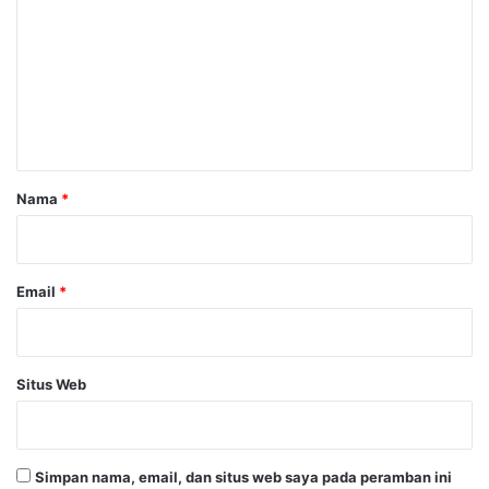
m
e
n
t
a
r
Nama
*
*
Email
*
Situs Web
Simpan nama, email, dan situs web saya pada peramban ini