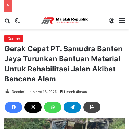
Cari berita...
Switch skin
Log In
M
Daerah
Gerak Cepat PT. Samudra Banten
Jaya Turunkan Bantuan Material
Untuk Rehabilitasi Jalan Akibat
Bencana Alam
Redaksi
Maret 16, 2025
1 menit dibaca