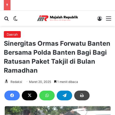
Cari berita...
Switch skin
Log In
M
Daerah
Sinergitas Ormas Forwatu Banten
Bersama Polda Banten Bagi Bagi
Ratusan Paket Takjil di Bulan
Ramadhan
Redaksi
Maret 20, 2025
1 menit dibaca