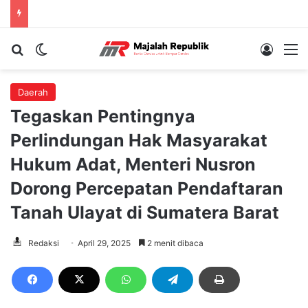
Cari berita...
Switch skin
Log In
M
Daerah
Tegaskan Pentingnya
Perlindungan Hak Masyarakat
Hukum Adat, Menteri Nusron
Dorong Percepatan Pendaftaran
Tanah Ulayat di Sumatera Barat
Redaksi
April 29, 2025
2 menit dibaca