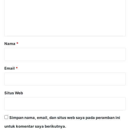
e
n
t
a
r
Nama
*
*
Email
*
Situs Web
Simpan nama, email, dan situs web saya pada peramban ini
untuk komentar saya berikutnya.