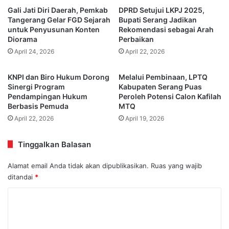
Gali Jati Diri Daerah, Pemkab
DPRD Setujui LKPJ 2025,
Tangerang Gelar FGD Sejarah
Bupati Serang Jadikan
untuk Penyusunan Konten
Rekomendasi sebagai Arah
Diorama
Perbaikan
April 24, 2026
April 22, 2026
KNPI dan Biro Hukum Dorong
Melalui Pembinaan, LPTQ
Sinergi Program
Kabupaten Serang Puas
Pendampingan Hukum
Peroleh Potensi Calon Kafilah
Berbasis Pemuda
MTQ
April 22, 2026
April 19, 2026
Tinggalkan Balasan
Alamat email Anda tidak akan dipublikasikan.
Ruas yang wajib
ditandai
*
K
o
m