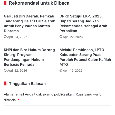
Rekomendasi untuk Dibaca
Gali Jati Diri Daerah, Pemkab
DPRD Setujui LKPJ 2025,
Tangerang Gelar FGD Sejarah
Bupati Serang Jadikan
untuk Penyusunan Konten
Rekomendasi sebagai Arah
Diorama
Perbaikan
April 24, 2026
April 22, 2026
KNPI dan Biro Hukum Dorong
Melalui Pembinaan, LPTQ
Sinergi Program
Kabupaten Serang Puas
Pendampingan Hukum
Peroleh Potensi Calon Kafilah
Berbasis Pemuda
MTQ
April 22, 2026
April 19, 2026
Tinggalkan Balasan
Alamat email Anda tidak akan dipublikasikan.
Ruas yang wajib
ditandai
*
K