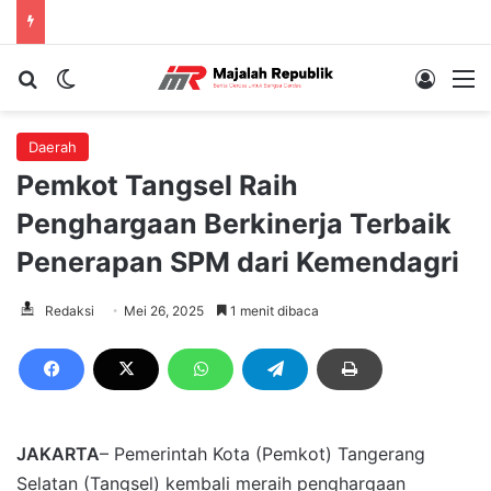
Cari berita...
Switch skin
Log In
M
Daerah
Pemkot Tangsel Raih
Penghargaan Berkinerja Terbaik
Penerapan SPM dari Kemendagri
Redaksi
Mei 26, 2025
1 menit dibaca
JAKARTA
– Pemerintah Kota (Pemkot) Tangerang
Selatan (Tangsel) kembali meraih penghargaan