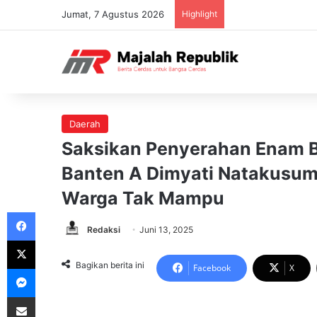
Jumat, 7 Agustus 2026
Highlight
Daerah
Saksikan Penyerahan Enam B
Banten A Dimyati Natakusum
Warga Tak Mampu
Facebook
Redaksi
Juni 13, 2025
X
Bagikan berita ini
Facebook
X
Messenger
Share via Email