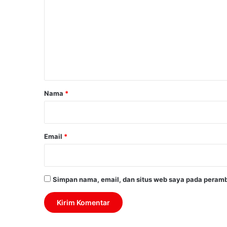
m
e
n
t
a
r
Nama
*
*
Email
*
Simpan nama, email, dan situs web saya pada peramb