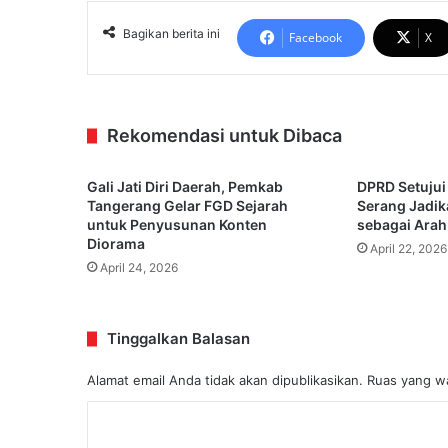
Bagikan berita ini
Facebook
X
Rekomendasi untuk Dibaca
Gali Jati Diri Daerah, Pemkab
DPRD Setujui
Tangerang Gelar FGD Sejarah
Serang Jadi
untuk Penyusunan Konten
sebagai Arah
Diorama
April 22, 2026
April 24, 2026
Tinggalkan Balasan
Alamat email Anda tidak akan dipublikasikan.
Ruas yang wa
K
o