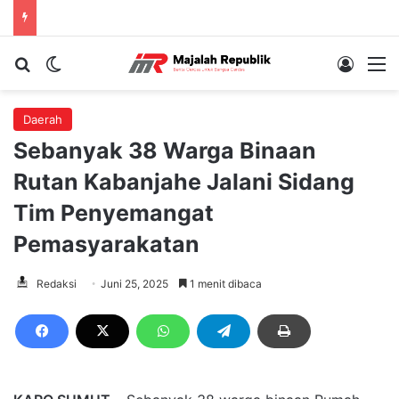
Cari berita...
Switch skin
Log In
M
Daerah
Sebanyak 38 Warga Binaan
Rutan Kabanjahe Jalani Sidang
Tim Penyemangat
Pemasyarakatan
Redaksi
Juni 25, 2025
1 menit dibaca