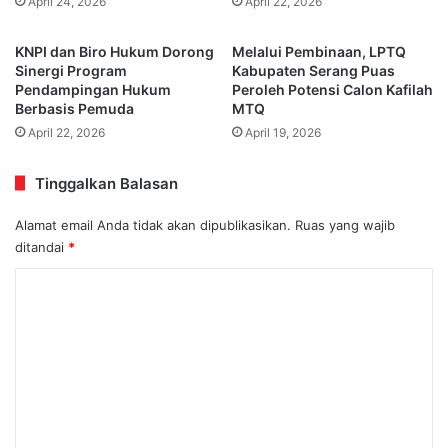
April 24, 2026
April 22, 2026
KNPI dan Biro Hukum Dorong
Melalui Pembinaan, LPTQ
Sinergi Program
Kabupaten Serang Puas
Pendampingan Hukum
Peroleh Potensi Calon Kafilah
Berbasis Pemuda
MTQ
April 22, 2026
April 19, 2026
Tinggalkan Balasan
Alamat email Anda tidak akan dipublikasikan.
Ruas yang wajib
ditandai
*
K
o
m
e
n
t